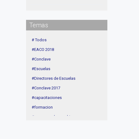
Institucional
delegaciones
Temas
Contenidos de Interés
Cuota
# Todos
Agenda
#EACO 2018
Linea Sociedad
#Conclave
#Escuelas
#Directores de Escuelas
#Conclave 2017
#capacitaciones
#formacion
#procesos de coaching
#CEC
#Actividades