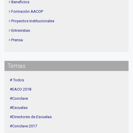
Beneficios
Formación AACOP
Proyectos Institucionales
Entrevistas
Prensa
Institucional
delegaciones
Temas
Contenidos de Interés
Cuota
# Todos
Agenda
#EACO 2018
Linea Sociedad
#Conclave
#Escuelas
#Directores de Escuelas
#Conclave 2017