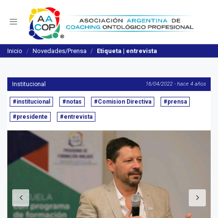
Navegación
Inicio
Novedades/Prensa
Etiqueta | entrevista
Institucional
16/04/2022 - hace 4 años
#institucional
#notas
#Comision Directiva
#prensa
#presidente
#entrevista
Anterior
S