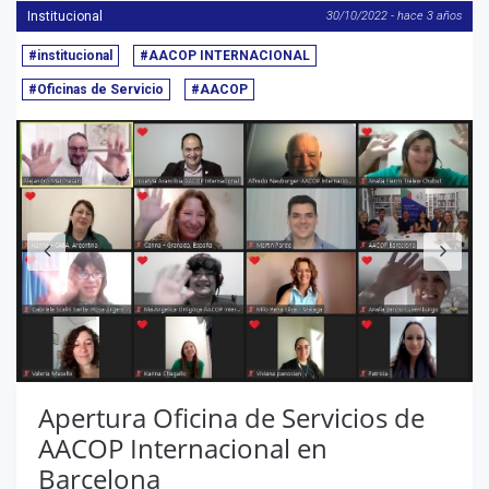
Institucional
30/10/2022 - hace 3 años
#institucional
#AACOP INTERNACIONAL
#Oficinas de Servicio
#AACOP
Anterior
S
Apertura Oficina de Servicios de
AACOP Internacional en
Barcelona