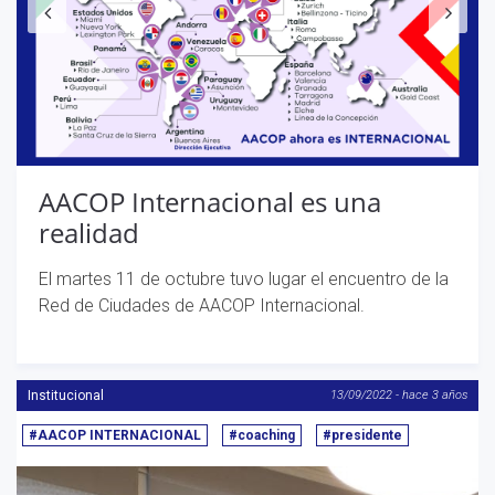
AACOP Internacional es una
realidad
El martes 11 de octubre tuvo lugar el encuentro de la
Red de Ciudades de AACOP Internacional.
Institucional
13/09/2022 - hace 3 años
#AACOP INTERNACIONAL
#coaching
#presidente
Anterior
S