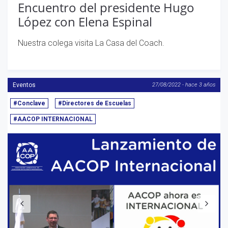
Encuentro del presidente Hugo
López con Elena Espinal
Nuestra colega visita La Casa del Coach.
Eventos
27/08/2022 - hace 3 años
#Conclave
#Directores de Escuelas
#AACOP INTERNACIONAL
Anterior
S