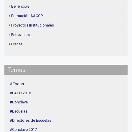
Beneficios
Formación AACOP
Proyectos Institucionales
Entrevistas
Prensa
Institucional
delegaciones
Temas
Contenidos de Interés
Cuota
# Todos
Agenda
#EACO 2018
Linea Sociedad
#Conclave
#Escuelas
#Directores de Escuelas
#Conclave 2017