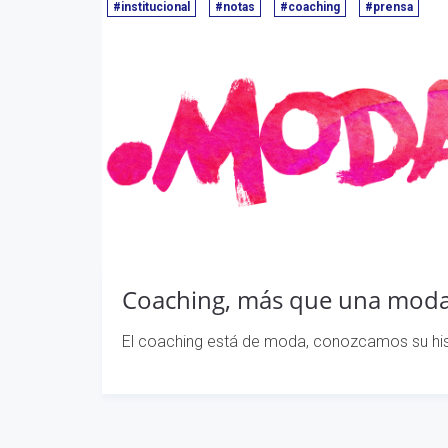
#institucional
#notas
#coaching
#prensa
Coaching, más que una moda
El coaching está de moda, conozcamos su his