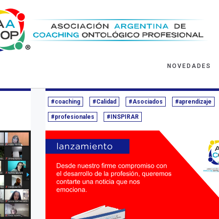
 Interés
NOVEDADES
hace 3 años
Contenidos de Interés
24/04/2020 - ha
#coaching
#Calidad
#Asociados
#aprendizaje
#profesionales
#INSPIRAR