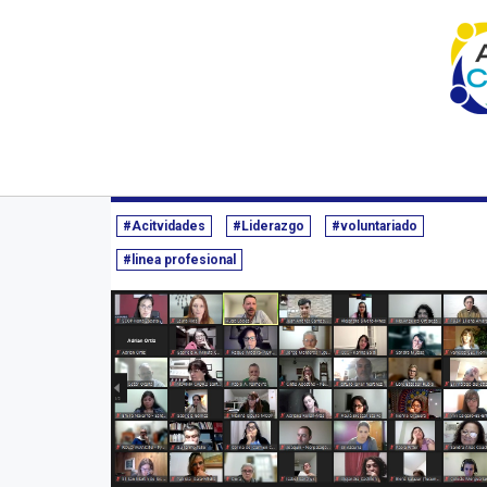
Inicio
Novedades/Prensa
Categoría | Contenidos de
Contenidos de Interés
11/07/2023 - 
#Acitvidades
#Liderazgo
#voluntariado
#linea profesional