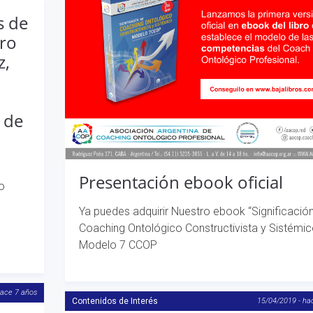
s de
tro
z,
 de
Presentación ebook oficial
o
Ya puedes adquirir Nuestro ebook “Significación
Coaching Ontológico Constructivista y Sistémic
Modelo 7 CCOP
hace 7 años
Contenidos de Interés
15/04/2019 - ha