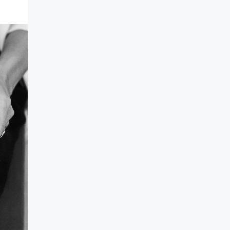
#talleres
#Descuentos
#solidaridad
#videos
#entrevistas
#Acuerdos
#institucional
#notas
#Seminario
#Comision Directiva
#Coaching deportivo
#BLOG
#Lanzamiento
#Asamblea