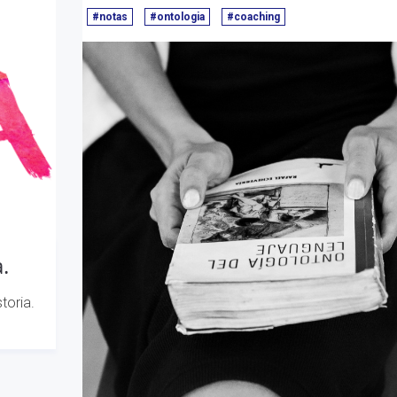
#notas
#ontologia
#coaching
.
toria.