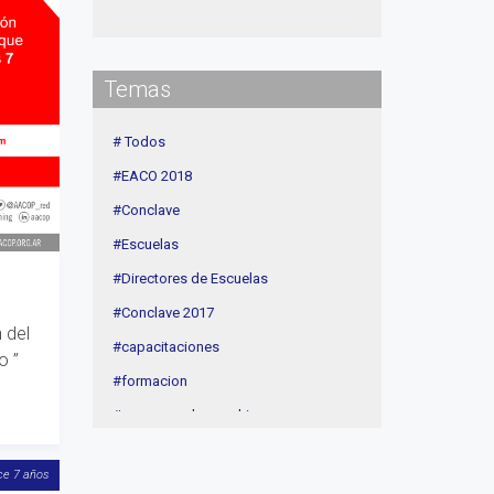
Institucional
delegaciones
Temas
Contenidos de Interés
Cuota
# Todos
Agenda
#EACO 2018
Linea Sociedad
#Conclave
#Escuelas
#Directores de Escuelas
#Conclave 2017
 del
#capacitaciones
o ”
#formacion
#procesos de coaching
#CEC
ce 7 años
#Actividades