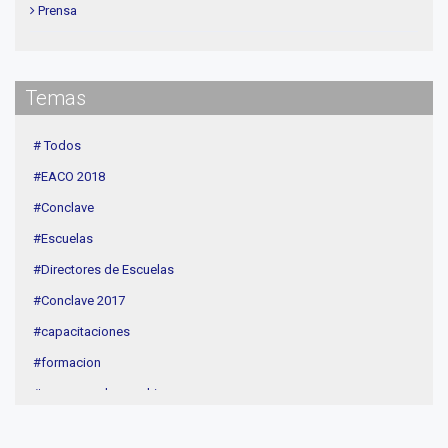
Prensa
Institucional
delegaciones
Temas
Contenidos de Interés
Cuota
# Todos
Agenda
#EACO 2018
Linea Sociedad
#Conclave
#Escuelas
#Directores de Escuelas
#Conclave 2017
#capacitaciones
#formacion
#procesos de coaching
#CEC