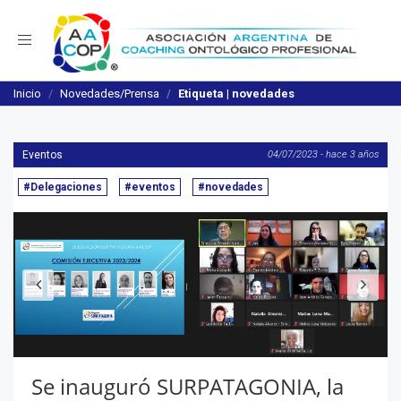
Navegación
Inicio
Novedades/Prensa
Etiqueta | novedades
Eventos
04/07/2023 - hace 3 años
#Delegaciones
#eventos
#novedades
Anterior
S
Se inauguró SURPATAGONIA, la