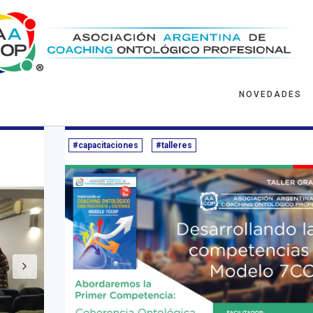
NOVEDADES
hace 7 años
Formación AACOP
16/11/2018 - ha
#capacitaciones
#talleres
Siguiente