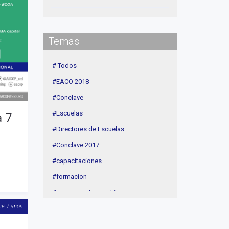
Institucional
delegaciones
Temas
Contenidos de Interés
Cuota
# Todos
Agenda
#EACO 2018
Linea Sociedad
#Conclave
a 7
#Escuelas
#Directores de Escuelas
#Conclave 2017
#capacitaciones
#formacion
#procesos de coaching
ce 7 años
#CEC
#Actividades