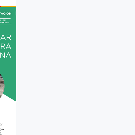
#talleres
#Descuentos
#solidaridad
#videos
#entrevistas
#Acuerdos
#institucional
#notas
#Seminario
#Comision Directiva
#Coaching deportivo
#BLOG
#Lanzamiento
#Asamblea