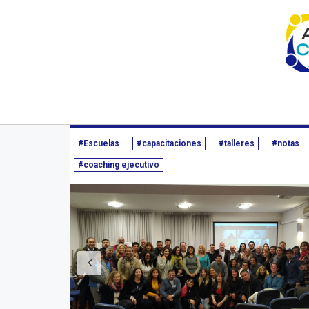
Inicio
Novedades/Prensa
Etiqueta | talleres
Talleres
14/06/2019 - 
#Escuelas
#capacitaciones
#talleres
#notas
#coaching ejecutivo
Anterior