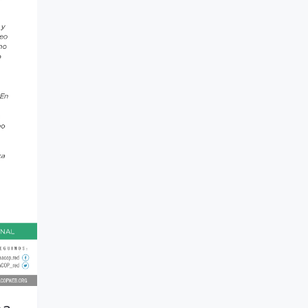
#Evento
#Acitvidades
#web
#Info
#Acreditacion
#ontologia
#coaching
#Calidad
#Asociados
#gestion
#Beneficios
#Congreso
#Liderazgo
#Inteligencia Emocional
#Mindfulness