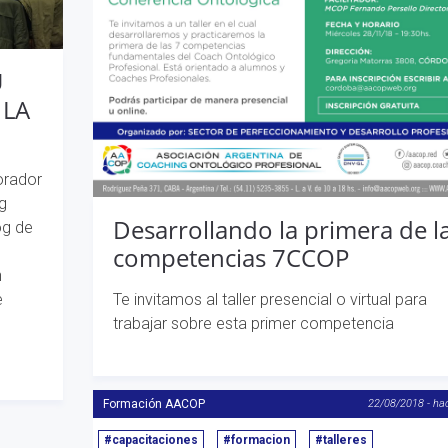
U
 LA
orador
g
Desarrollando la primera de l
og de
competencias 7CCOP
n
Te invitamos al taller presencial o virtual para
e
trabajar sobre esta primer competencia
Formación AACOP
22/08/2018 - ha
#capacitaciones
#formacion
#talleres