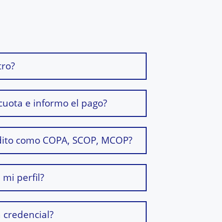
tro?
cuota e informo el pago?
dito como COPA, SCOP, MCOP?
 mi perfil?
a credencial?