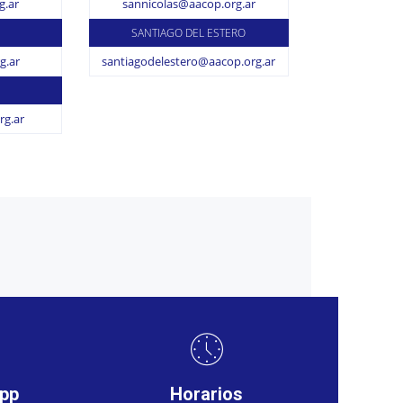
g.ar
sannicolas@aacop.org.ar
SANTIAGO DEL ESTERO
g.ar
santiagodelestero@aacop.org.ar
g.ar
app
Horarios