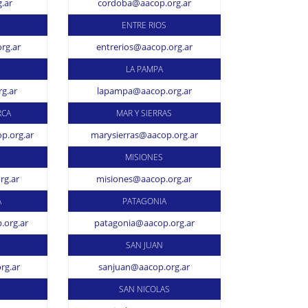
.ar
cordoba@aacop.org.ar
ENTRE RIOS
rg.ar
entrerios@aacop.org.ar
LA PAMPA
g.ar
lapampa@aacop.org.ar
RCA
MAR Y SIERRAS
p.org.ar
marysierras@aacop.org.ar
MISIONES
g.ar
misiones@aacop.org.ar
A
PATAGONIA
.org.ar
patagonia@aacop.org.ar
SAN JUAN
rg.ar
sanjuan@aacop.org.ar
SAN NICOLAS