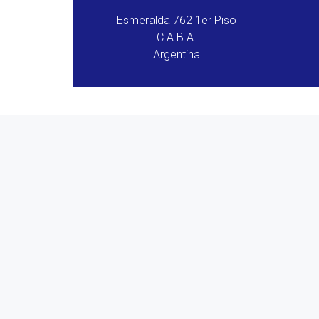
Esmeralda 762 1er Piso
C.A.B.A.
Argentina