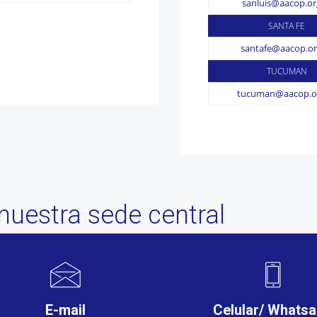
sanluis@aacop.or
SANTA FE
santafe@aacop.or
TUCUMAN
tucuman@aacop.or
nuestra sede central
E-mail
Celular/ Whats