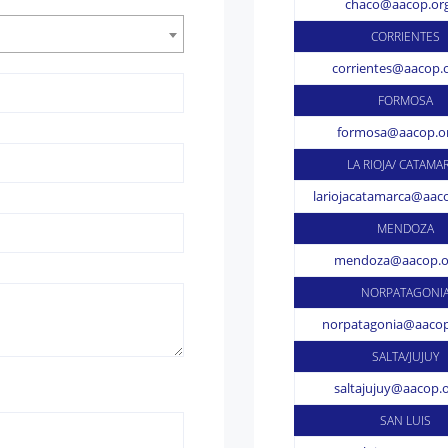
chaco@aacop.org
CORRIENTES
corrientes@aacop.o
FORMOSA
formosa@aacop.or
LA RIOJA/ CATAMA
lariojacatamarca@aaco
MENDOZA
mendoza@aacop.or
NORPATAGONI
norpatagonia@aacop
SALTA/JUJUY
saltajujuy@aacop.o
SAN LUIS