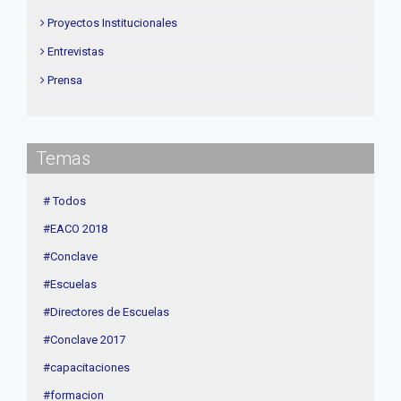
Proyectos Institucionales
Entrevistas
Prensa
Institucional
delegaciones
Temas
Contenidos de Interés
Cuota
# Todos
Agenda
#EACO 2018
Linea Sociedad
#Conclave
#Escuelas
#Directores de Escuelas
#Conclave 2017
#capacitaciones
#formacion