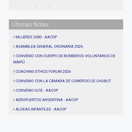
#procesos de coaching
#CEC
Últimas Notas
#Actividades
#talleres
MUJERES 2000 - AACOP
#Descuentos
ASAMBLEA GENERAL ORDINARIA 2026
#solidaridad
CONVENIO CON CUERPO DE BOMBEROS VOLUNTARIOS DE
MAIPÚ.
#videos
#entrevistas
COACHING ETHICS FORUM 2026
#Acuerdos
CONVENIO CON LA CÁMARA DE COMERCIO DE CHUBUT
#institucional
CONVENIO IUCE - AACOP
#notas
AEROPUERTOS ARGENTINA - AACOP
#Seminario
ALDEAS INFANTILES - AACOP
#Comision Directiva
MUJERES 2000 - AACOP
#Coaching deportivo
FINAL 4TA. EDICIÓN PROYECTO TRHIBU