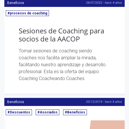
Beneficios
26/07/2022 - hace 4 años
#procesos de coaching
Sesiones de Coaching para
socios de la AACOP
Tomar sesiones de coaching siendo
coaches nos facilita ampliar la mirada,
facilitando nuestro aprendizaje y desarrollo
profesional. Esta es la oferta del equipo
Coaching Coacheando Coaches.
Beneficios
03/12/2019 - hace 6 años
#Descuentos
#Asociados
#Beneficios
Anterior
S