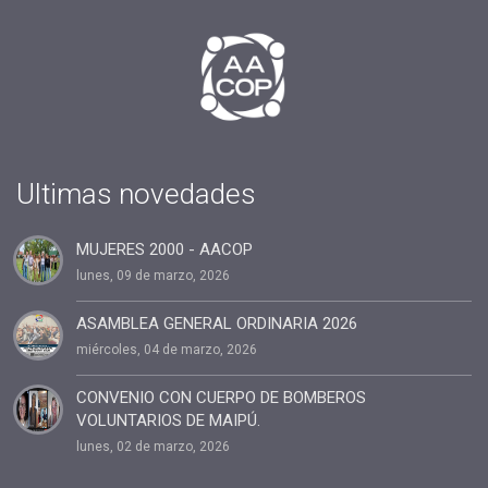
#presidente
#tv
#2019
#fin de año
#Presidenta
#cuota2020
Ultimas novedades
#100%coaching ontológico 100% AACOP
MUJERES 2000 - AACOP
#entrevista
lunes, 09 de marzo, 2026
#Dia del coach
#Delegaciones
ASAMBLEA GENERAL ORDINARIA 2026
miércoles, 04 de marzo, 2026
#administracion
#conclavedelegaciones2022
CONVENIO CON CUERPO DE BOMBEROS
VOLUNTARIOS DE MAIPÚ.
#comunicacion
lunes, 02 de marzo, 2026
#rrhh
#AACOP INTERNACIONAL