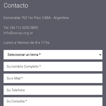
Contacto
#Oficinas de Servicio
#AACOP
Esmeralda 762 1er Piso CABA - Argentina
#sociedad
Tel: (54.11) 5235-3855
#jornadaabierta2022
info@aacop.org.ar
#conferencias
Lunes a Viernes de 8 a 17 hs.
#medios
#eventos
#linea sociedad
#Mcop Hugo Lopez
#novedades
#salta jujuy
#voluntariado
#linea profesional
#ciclo de encuentros