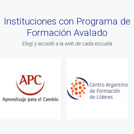
#BLOG
#Lanzamiento
Instituciones con Programa de
#Asamblea
Formación Avalado
#Evento
#Acitvidades
Elegí y accedé a la web de cada escuela
#web
#Info
#Acreditacion
#ontologia
#coaching
#Calidad
#Asociados
#gestion
#Beneficios
#Congreso