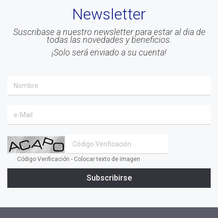
Newsletter
#Liderazgo
#Inteligencia Emocional
Suscribase a nuestro newsletter para estar al dia de
todas las novedades y beneficios.
#Mindfulness
¡Solo será enviado a su cuenta!
#prensa
#EACO 2019
#coaching ejecutivo
#aprendizaje
#comunidad
#inclusion social
#transformacion
Código Verificación - Colocar texto de imagen
#cambio
Subscribirse
#profesionales
#confianza
#INSPIRAR