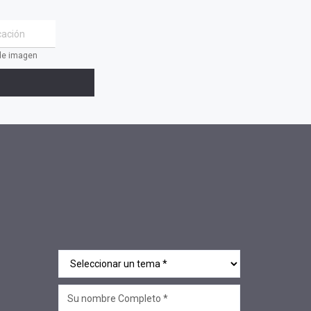
#Inteligencia Emocional
#Mindfulness
#prensa
 de imagen
#EACO 2019
#coaching ejecutivo
#aprendizaje
#comunidad
#inclusion social
#transformacion
#cambio
#profesionales
#confianza
#INSPIRAR
#presidente