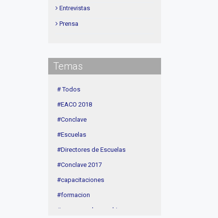
Entrevistas
Prensa
Institucional
delegaciones
Temas
Contenidos de Interés
Cuota
# Todos
Agenda
#EACO 2018
Linea Sociedad
#Conclave
#Escuelas
#Directores de Escuelas
#Conclave 2017
#capacitaciones
#formacion
#procesos de coaching