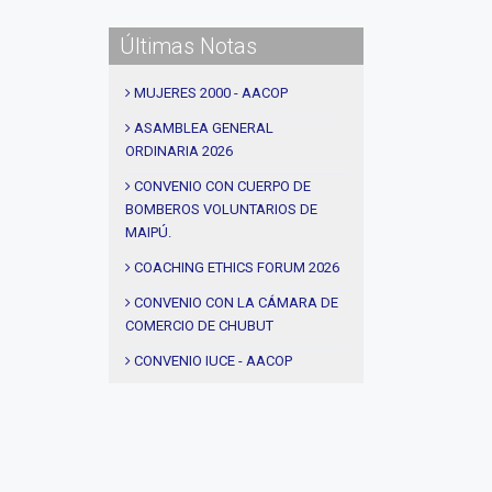
#CEC
Últimas Notas
#Actividades
#talleres
MUJERES 2000 - AACOP
#Descuentos
ASAMBLEA GENERAL
ORDINARIA 2026
#solidaridad
#videos
CONVENIO CON CUERPO DE
BOMBEROS VOLUNTARIOS DE
#entrevistas
MAIPÚ.
#Acuerdos
COACHING ETHICS FORUM 2026
#institucional
CONVENIO CON LA CÁMARA DE
#notas
COMERCIO DE CHUBUT
#Seminario
CONVENIO IUCE - AACOP
#Comision Directiva
AEROPUERTOS ARGENTINA -
AACOP
#Coaching deportivo
ALDEAS INFANTILES - AACOP
#BLOG
MUJERES 2000 - AACOP