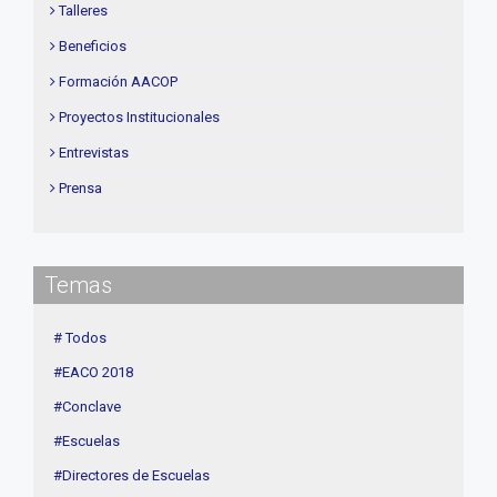
Talleres
Beneficios
Formación AACOP
Proyectos Institucionales
Entrevistas
Prensa
Institucional
delegaciones
Temas
Contenidos de Interés
Cuota
# Todos
Agenda
#EACO 2018
Linea Sociedad
#Conclave
#Escuelas
#Directores de Escuelas