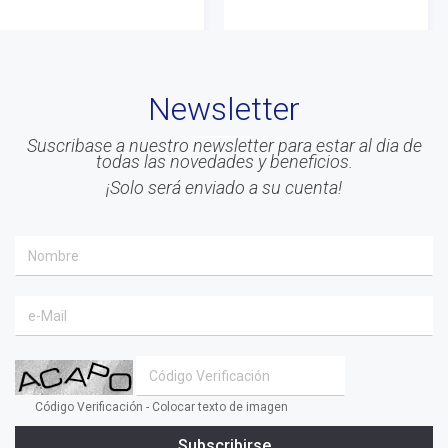
#gestion
#Beneficios
#Congreso
Newsletter
#Liderazgo
#Inteligencia Emocional
Suscribase a nuestro newsletter para estar al dia de
todas las novedades y beneficios.
#Mindfulness
¡Solo será enviado a su cuenta!
#prensa
#EACO 2019
#coaching ejecutivo
#aprendizaje
#comunidad
#inclusion social
#transformacion
Código Verificación - Colocar texto de imagen
#cambio
Subscribirse