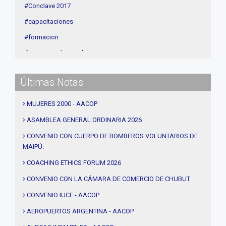
#Conclave 2017
#capacitaciones
#formacion
#procesos de coaching
#CEC
Últimas Notas
#Actividades
#talleres
MUJERES 2000 - AACOP
#Descuentos
ASAMBLEA GENERAL ORDINARIA 2026
#solidaridad
CONVENIO CON CUERPO DE BOMBEROS VOLUNTARIOS DE
MAIPÚ.
#videos
#entrevistas
COACHING ETHICS FORUM 2026
#Acuerdos
CONVENIO CON LA CÁMARA DE COMERCIO DE CHUBUT
#institucional
CONVENIO IUCE - AACOP
#notas
AEROPUERTOS ARGENTINA - AACOP
#Seminario