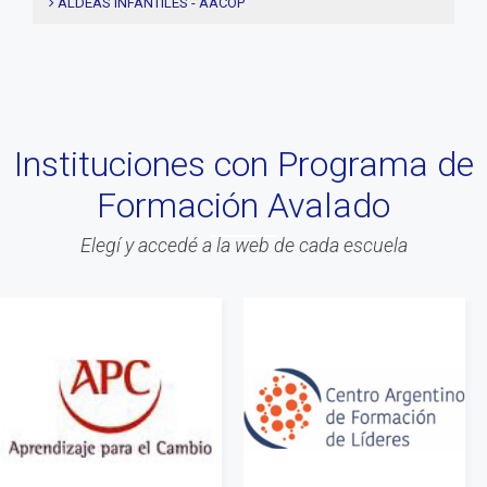
ALDEAS INFANTILES - AACOP
#Comision Directiva
MUJERES 2000 - AACOP
#Coaching deportivo
FINAL 4TA. EDICIÓN PROYECTO TRHIBU
#BLOG
#Lanzamiento
Instituciones con Programa de
#Asamblea
Formación Avalado
#Evento
#Acitvidades
Elegí y accedé a la web de cada escuela
#web
#Info
#Acreditacion
#ontologia
#coaching
#Calidad
#Asociados