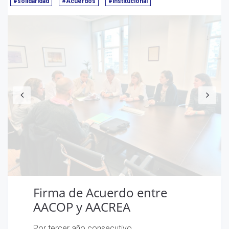
#solidaridad
#Acuerdos
#institucional
Anterior
S
Firma de Acuerdo entre
AACOP y AACREA
Por tercer año consecutivo