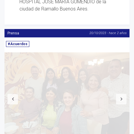
ONTOLÓGICO PROFESIONAL (AACOP), y EL
HOSPITAL JOSÉ MARÍA GOMENDIO de la
ciudad de Ramallo Buenos Aires.
Prensa
20/10/2023 - hace 2 años
#Acuerdos
Anterior
S