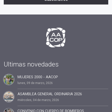
#profesionales
#confianza
#INSPIRAR
#presidente
#tv
#2019
#fin de año
#Presidenta
#cuota2020
Ultimas novedades
#100%coaching ontológico 100% AACOP
MUJERES 2000 - AACOP
#entrevista
lunes, 09 de marzo, 2026
#Dia del coach
#Delegaciones
ASAMBLEA GENERAL ORDINARIA 2026
miércoles, 04 de marzo, 2026
#administracion
#conclavedelegaciones2022
CONVENIO CON CUERPO DE BOMBEROS