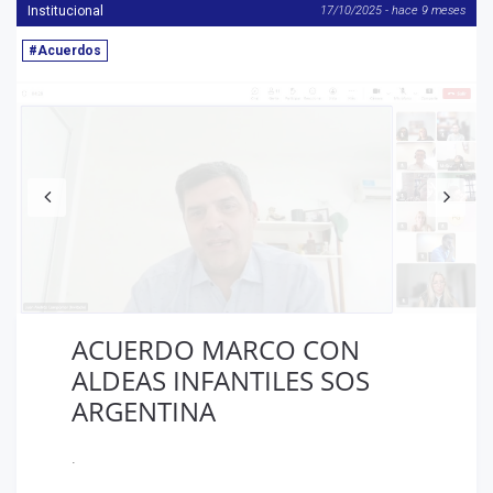
Institucional
17/10/2025 - hace 9 meses
#Acuerdos
Anterior
S
ACUERDO MARCO CON
ALDEAS INFANTILES SOS
ARGENTINA
.