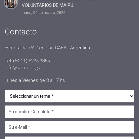
VOLUNTARIOS DE MAIPÚ.
#comunicacion
lunes, 02 de marzo, 2026
#rrhh
#AACOP INTERNACIONAL
Contacto
#Oficinas de Servicio
#AACOP
Esmeralda 762 1er Piso CABA - Argentina
#sociedad
Tel: (54.11) 5235-3855
#jornadaabierta2022
info@aacop.org.ar
#conferencias
Lunes a Viernes de 8 a 17 hs.
#medios
#eventos
#linea sociedad
#Mcop Hugo Lopez
#novedades
#salta jujuy