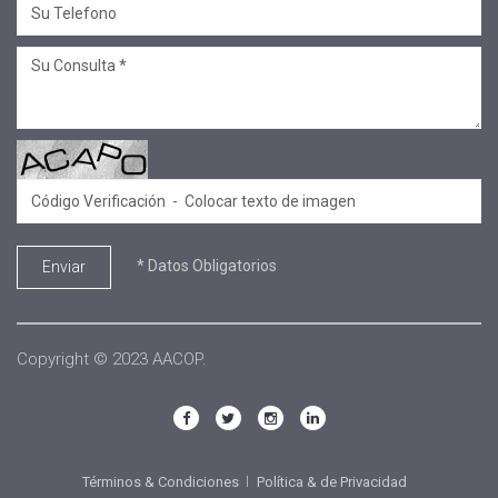
#voluntariado
#linea profesional
#ciclo de encuentros
#Convenios
#Sellos Ecco
#.
#SECOP
#Equipo de formadores
* Datos Obligatorios
Enviar
#Aniversario
#conversatorio
#sembrar
Copyright © 2023 AACOP.
#EACO 2025
#CÓNCLAVE DE DIRECTORES 2025
#Convenio
Términos & Condiciones
Política & de Privacidad
#Proyectos Institucionales