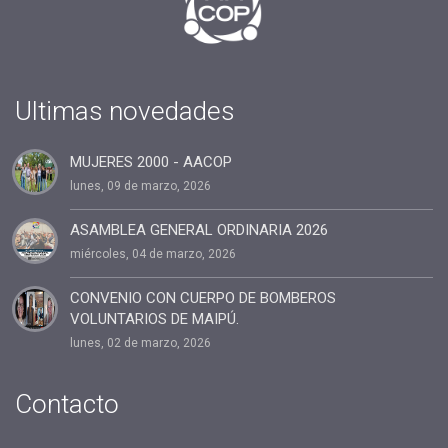
#2019
#fin de año
#Presidenta
#cuota2020
Ultimas novedades
#100%coaching ontológico 100% AACOP
MUJERES 2000 - AACOP
#entrevista
lunes, 09 de marzo, 2026
#Dia del coach
#Delegaciones
ASAMBLEA GENERAL ORDINARIA 2026
miércoles, 04 de marzo, 2026
#administracion
#conclavedelegaciones2022
CONVENIO CON CUERPO DE BOMBEROS
VOLUNTARIOS DE MAIPÚ.
#comunicacion
lunes, 02 de marzo, 2026
#rrhh
#AACOP INTERNACIONAL
Contacto
#Oficinas de Servicio
#AACOP