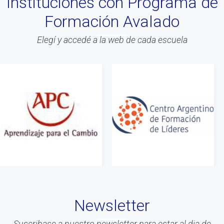
Instituciones con Programa de
#Asamblea
Formación Avalado
#Evento
#Acitvidades
Elegí y accedé a la web de cada escuela
#web
#Info
#Acreditacion
#ontologia
#coaching
#Calidad
#Asociados
#gestion
#Beneficios
#Congreso
Newsletter
#Liderazgo
#Inteligencia Emocional
Suscribase a nuestro newsletter para estar al dia de