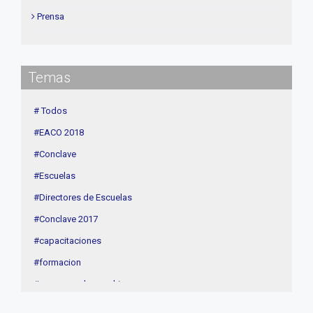
Prensa
Institucional
delegaciones
Temas
Contenidos de Interés
Cuota
# Todos
Agenda
#EACO 2018
Linea Sociedad
#Conclave
#Escuelas
#Directores de Escuelas
#Conclave 2017
#capacitaciones
#formacion
#procesos de coaching
#CEC