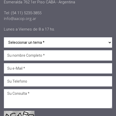
Esmeralda 762 1er Piso CABA - Argentina
#sociedad
Tel: (54.11) 5235-3855
#jornadaabierta2022
info@aacop.org.ar
#conferencias
Lunes a Viernes de 8 a 17 hs.
#medios
#eventos
#linea sociedad
#Mcop Hugo Lopez
#novedades
#salta jujuy
#voluntariado
#linea profesional
#ciclo de encuentros
#Convenios
#Sellos Ecco