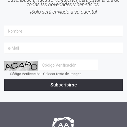
todas las novedades y beneficios.
#Mindfulness
¡Solo será enviado a su cuenta!
#prensa
#EACO 2019
#coaching ejecutivo
#aprendizaje
#comunidad
#inclusion social
#transformacion
Código Verificación - Colocar texto de imagen
#cambio
Subscribirse
#profesionales
#confianza
#INSPIRAR
#presidente
#tv