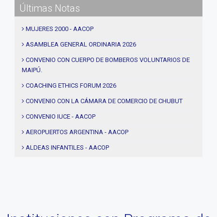
Últimas Notas
#Actividades
#talleres
MUJERES 2000 - AACOP
#Descuentos
ASAMBLEA GENERAL ORDINARIA 2026
#solidaridad
CONVENIO CON CUERPO DE BOMBEROS VOLUNTARIOS DE
MAIPÚ.
#videos
#entrevistas
COACHING ETHICS FORUM 2026
#Acuerdos
CONVENIO CON LA CÁMARA DE COMERCIO DE CHUBUT
#institucional
CONVENIO IUCE - AACOP
#notas
AEROPUERTOS ARGENTINA - AACOP
#Seminario
ALDEAS INFANTILES - AACOP
#Comision Directiva
MUJERES 2000 - AACOP
#Coaching deportivo
FINAL 4TA. EDICIÓN PROYECTO TRHIBU
#BLOG
#Lanzamiento