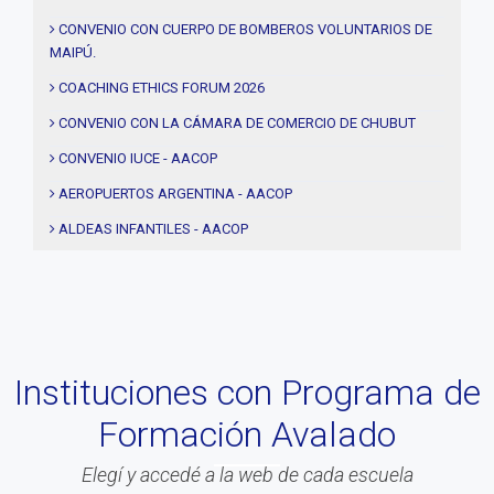
#solidaridad
CONVENIO CON CUERPO DE BOMBEROS VOLUNTARIOS DE
MAIPÚ.
#videos
#entrevistas
COACHING ETHICS FORUM 2026
#Acuerdos
CONVENIO CON LA CÁMARA DE COMERCIO DE CHUBUT
#institucional
CONVENIO IUCE - AACOP
#notas
AEROPUERTOS ARGENTINA - AACOP
#Seminario
ALDEAS INFANTILES - AACOP
#Comision Directiva
MUJERES 2000 - AACOP
#Coaching deportivo
FINAL 4TA. EDICIÓN PROYECTO TRHIBU
#BLOG
#Lanzamiento
Instituciones con Programa de
#Asamblea
Formación Avalado
#Evento
#Acitvidades
Elegí y accedé a la web de cada escuela