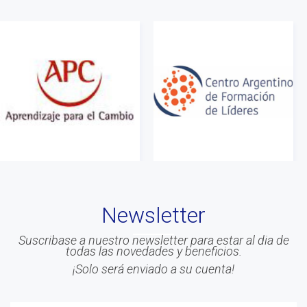
#web
#Info
#Acreditacion
#ontologia
#coaching
#Calidad
#Asociados
#gestion
#Beneficios
#Congreso
Newsletter
#Liderazgo
#Inteligencia Emocional
Suscribase a nuestro newsletter para estar al dia de
todas las novedades y beneficios.
#Mindfulness
¡Solo será enviado a su cuenta!
#prensa
#EACO 2019