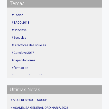
Temas
Contenidos de Interés
Cuota
# Todos
Agenda
#EACO 2018
Linea Sociedad
#Conclave
#Escuelas
#Directores de Escuelas
#Conclave 2017
#capacitaciones
#formacion
#procesos de coaching
#CEC
Últimas Notas
#Actividades
#talleres
MUJERES 2000 - AACOP
#Descuentos
ASAMBLEA GENERAL ORDINARIA 2026