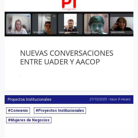
NUEVAS CONVERSACIONES
ENTRE UADER Y AACOP
.
Proyectos Institucionales
27/10/2025 - hace 9 meses
#Convenio
#Proyectos Institucionales
#Mujeres de Negocios
Anterior
S