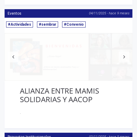
Eventos
04/11/2025 - hace 9 meses
#Actividades
#sembrar
#Convenio
Anterior
S
ALIANZA ENTRE MAMIS
SOLIDARIAS Y AACOP
.
02/11/2025 - hace 9 meses