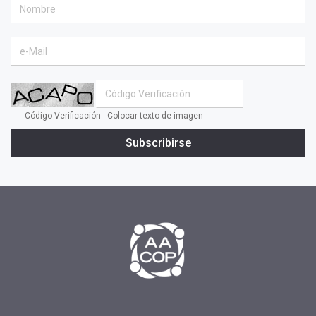
#coaching ejecutivo
#aprendizaje
#comunidad
#inclusion social
#transformacion
Código Verificación - Colocar texto de imagen
#cambio
Subscribirse
#profesionales
#confianza
#INSPIRAR
#presidente
#tv
#2019
#fin de año
#Presidenta