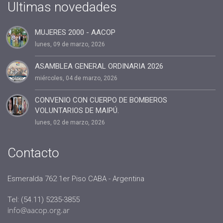
#cuota2020
Ultimas novedades
#100%coaching ontológico 100% AACOP
MUJERES 2000 - AACOP
#entrevista
lunes, 09 de marzo, 2026
#Dia del coach
#Delegaciones
ASAMBLEA GENERAL ORDINARIA 2026
miércoles, 04 de marzo, 2026
#administracion
#conclavedelegaciones2022
CONVENIO CON CUERPO DE BOMBEROS
VOLUNTARIOS DE MAIPÚ.
#comunicacion
lunes, 02 de marzo, 2026
#rrhh
#AACOP INTERNACIONAL
Contacto
#Oficinas de Servicio
#AACOP
Esmeralda 762 1er Piso CABA - Argentina
#sociedad
Tel: (54.11) 5235-3855
#jornadaabierta2022
info@aacop.org.ar
#conferencias