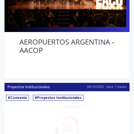
AEROPUERTOS ARGENTINA -
AACOP
.
Proyectos Institucionales
09/12/2025 - hace 7 meses
#Convenio
#Proyectos Institucionales
Anterior
S