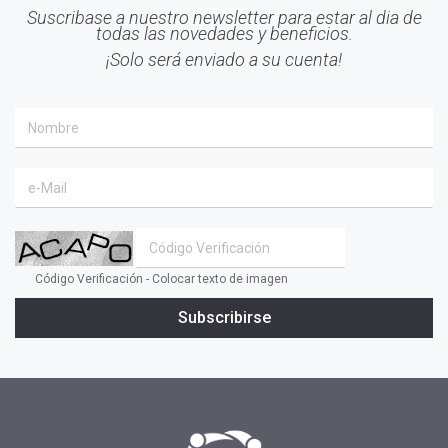
#Inteligencia Emocional
Suscribase a nuestro newsletter para estar al dia de
todas las novedades y beneficios.
#Mindfulness
¡Solo será enviado a su cuenta!
#prensa
#EACO 2019
#coaching ejecutivo
#aprendizaje
#comunidad
#inclusion social
#transformacion
Código Verificación - Colocar texto de imagen
#cambio
Subscribirse
#profesionales
#confianza
#INSPIRAR
#presidente
#tv