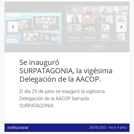
Anterior
S
Se inauguró
SURPATAGONIA, la vigésima
Delegación de la AACOP.
El día 29 de junio se inauguró la vigésima
Delegación de la AACOP llamada
SURPATAGONIA.
Institucional
26/06/2022 - hace 4 años