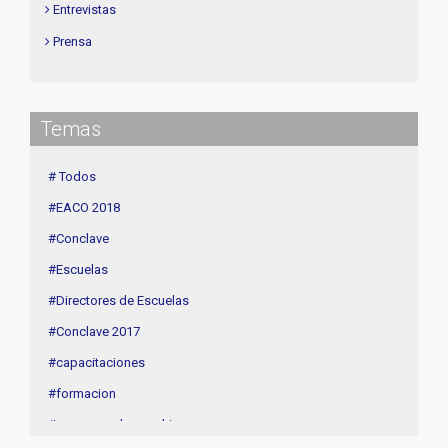
Entrevistas
Prensa
Institucional
delegaciones
Temas
Contenidos de Interés
Cuota
# Todos
Agenda
#EACO 2018
Linea Sociedad
#Conclave
#Escuelas
#Directores de Escuelas
#Conclave 2017
#capacitaciones
#formacion
#procesos de coaching