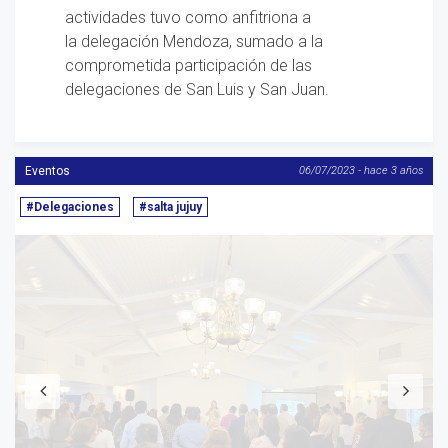
actividades tuvo como anfitriona a
la delegación Mendoza, sumado a la
comprometida participación de las
delegaciones de San Luis y San Juan.
Eventos
06/07/2023 - hace 3 años
#Delegaciones
#salta jujuy
Anterior
S