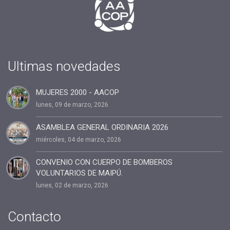
#2019
#fin de año
#Presidenta
#cuota2020
Ultimas novedades
#100%coaching ontológico 100% AACOP
MUJERES 2000 - AACOP
#entrevista
lunes, 09 de marzo, 2026
#Dia del coach
#Delegaciones
ASAMBLEA GENERAL ORDINARIA 2026
miércoles, 04 de marzo, 2026
#administracion
#conclavedelegaciones2022
CONVENIO CON CUERPO DE BOMBEROS
VOLUNTARIOS DE MAIPÚ.
#comunicacion
lunes, 02 de marzo, 2026
#rrhh
#AACOP INTERNACIONAL
Contacto
#Oficinas de Servicio