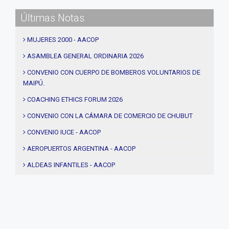
#CEC
Últimas Notas
#Actividades
#talleres
MUJERES 2000 - AACOP
#Descuentos
ASAMBLEA GENERAL ORDINARIA 2026
#solidaridad
CONVENIO CON CUERPO DE BOMBEROS VOLUNTARIOS DE
MAIPÚ.
#videos
#entrevistas
COACHING ETHICS FORUM 2026
#Acuerdos
CONVENIO CON LA CÁMARA DE COMERCIO DE CHUBUT
#institucional
CONVENIO IUCE - AACOP
#notas
AEROPUERTOS ARGENTINA - AACOP
#Seminario
ALDEAS INFANTILES - AACOP
#Comision Directiva
MUJERES 2000 - AACOP
#Coaching deportivo
FINAL 4TA. EDICIÓN PROYECTO TRHIBU
#BLOG
#Lanzamiento