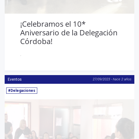
¡Celebramos el 10*
Aniversario de la Delegación
Córdoba!
.
Eventos
27/09/2023 - hace 2 años
#Delegaciones
Anterior
S