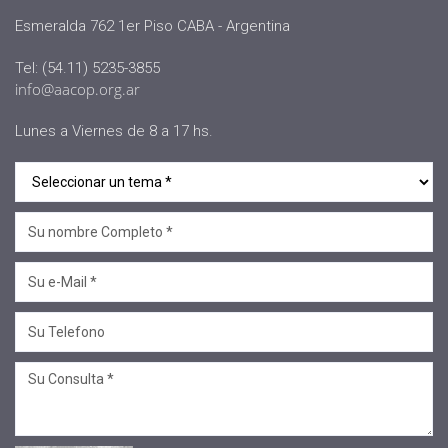
#AACOP
Esmeralda 762 1er Piso CABA - Argentina
#sociedad
Tel: (54.11) 5235-3855
#jornadaabierta2022
info@aacop.org.ar
#conferencias
Lunes a Viernes de 8 a 17 hs.
#medios
#eventos
#linea sociedad
#Mcop Hugo Lopez
#novedades
#salta jujuy
#voluntariado
#linea profesional
#ciclo de encuentros
#Convenios
#Sellos Ecco