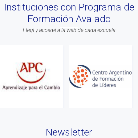
Instituciones con Programa de
#Asamblea
Formación Avalado
#Evento
#Acitvidades
Elegí y accedé a la web de cada escuela
#web
#Info
#Acreditacion
#ontologia
#coaching
#Calidad
#Asociados
#gestion
#Beneficios
#Congreso
Newsletter
#Liderazgo