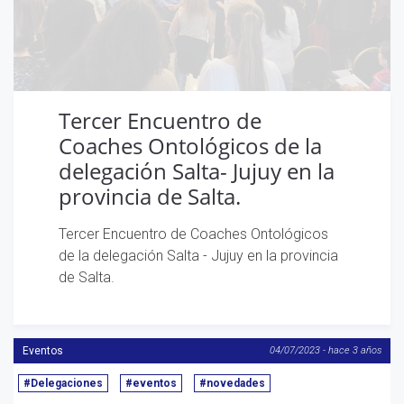
Tercer Encuentro de
Coaches Ontológicos de la
delegación Salta- Jujuy en la
provincia de Salta.
Tercer Encuentro de Coaches Ontológicos
de la delegación Salta - Jujuy en la provincia
Eventos
04/07/2023 - hace 3 años
de Salta.
#Delegaciones
#eventos
#novedades