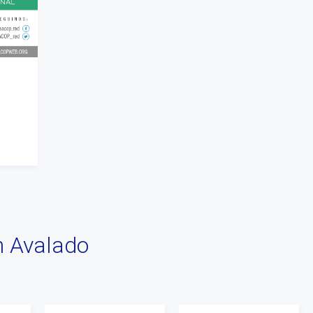
#tv
#2019
#fin de año
#Presidenta
#cuota2020
#100%coaching ontológico 100%
AACOP
#entrevista
#Dia del coach
#Delegaciones
#administracion
#conclavedelegaciones2022
n Avalado
#comunicacion
#rrhh
#AACOP INTERNACIONAL