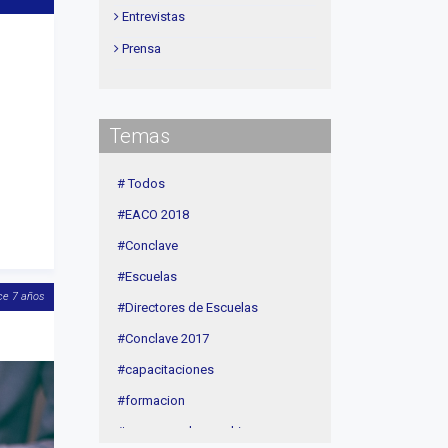
Entrevistas
Prensa
Institucional
delegaciones
Temas
Contenidos de Interés
Cuota
# Todos
Agenda
#EACO 2018
Linea Sociedad
#Conclave
#Escuelas
ce 7 años
#Directores de Escuelas
#Conclave 2017
#capacitaciones
#formacion
#procesos de coaching