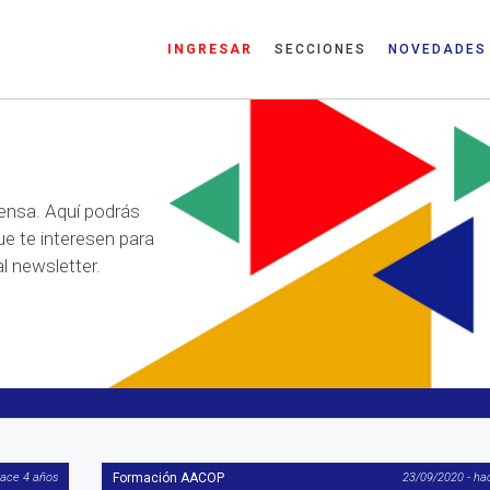
INGRESAR
SECCIONES
NOVEDADES
ensa. Aquí podrás
ue te interesen para
l newsletter.
hace 4 años
Formación AACOP
23/09/2020 - ha