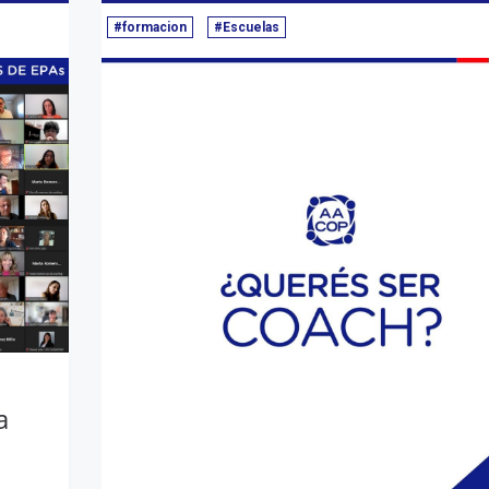
#formacion
#Escuelas
a