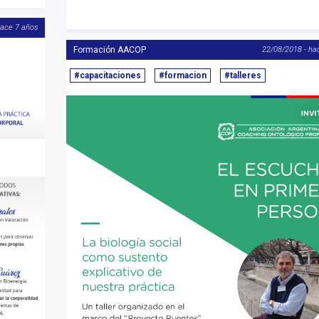
hace 7 años
Formación AACOP
22/08/2018 - ha
#capacitaciones
#formacion
#talleres