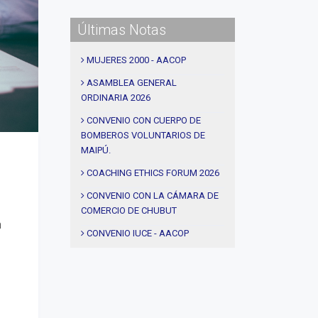
#CEC
Últimas Notas
#Actividades
#talleres
MUJERES 2000 - AACOP
#Descuentos
ASAMBLEA GENERAL
ORDINARIA 2026
#solidaridad
#videos
CONVENIO CON CUERPO DE
BOMBEROS VOLUNTARIOS DE
#entrevistas
MAIPÚ.
#Acuerdos
COACHING ETHICS FORUM 2026
#institucional
CONVENIO CON LA CÁMARA DE
#notas
COMERCIO DE CHUBUT
n
#Seminario
CONVENIO IUCE - AACOP
#Comision Directiva
AEROPUERTOS ARGENTINA -
AACOP
#Coaching deportivo
ALDEAS INFANTILES - AACOP
#BLOG
MUJERES 2000 - AACOP