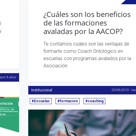
¿Cuáles son los beneficios
de las formaciones
l
avaladas por la AACOP?
y
Te contamos cuáles son las ventajas de
formarte como Coach Ontológico en
escuelas con programas avalados por la
Asociación.
hace 6 años
Institucional
03/06/2019 - ha
#Escuelas
#formacion
#coaching