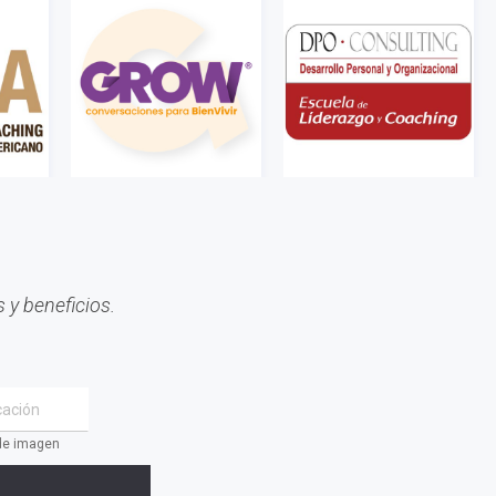
#Oficinas de Servicio
#AACOP
#sociedad
#jornadaabierta2022
#conferencias
#medios
#eventos
#linea sociedad
#Mcop Hugo Lopez
 y beneficios.
#novedades
#salta jujuy
#voluntariado
#linea profesional
 de imagen
#ciclo de encuentros
#Convenios