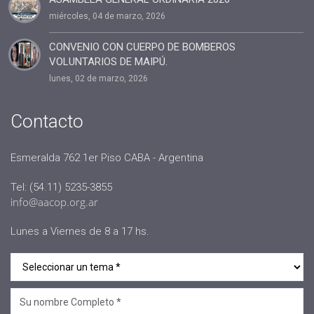
miércoles, 04 de marzo, 2026
#administracion
#conclavedelegaciones2022
CONVENIO CON CUERPO DE BOMBEROS
VOLUNTARIOS DE MAIPÚ.
#comunicacion
lunes, 02 de marzo, 2026
#rrhh
#AACOP INTERNACIONAL
Contacto
#Oficinas de Servicio
#AACOP
Esmeralda 762 1er Piso CABA - Argentina
#sociedad
Tel: (54.11) 5235-3855
#jornadaabierta2022
info@aacop.org.ar
#conferencias
Lunes a Viernes de 8 a 17 hs.
#medios
#eventos
#linea sociedad
#Mcop Hugo Lopez