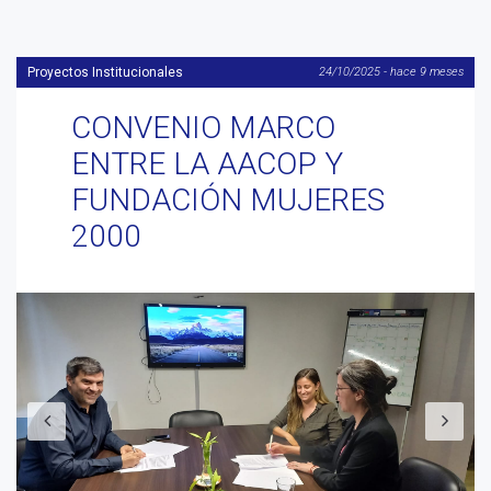
Proyectos Institucionales
24/10/2025 - hace 9 meses
CONVENIO MARCO
ENTRE LA AACOP Y
FUNDACIÓN MUJERES
2000
Anterior
S