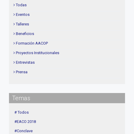
Todas
Eventos
Talleres
Beneficios
Formación AACOP
Proyectos Institucionales
Entrevistas
Prensa
Institucional
delegaciones
Temas
Contenidos de Interés
Cuota
# Todos
Agenda
#EACO 2018
Linea Sociedad
#Conclave