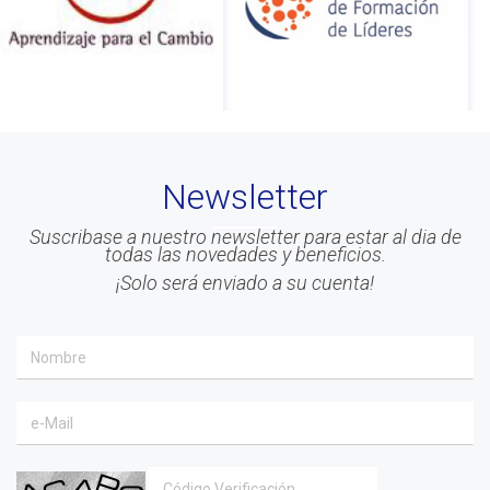
#Calidad
#Asociados
#gestion
#Beneficios
#Congreso
Newsletter
#Liderazgo
#Inteligencia Emocional
Suscribase a nuestro newsletter para estar al dia de
todas las novedades y beneficios.
#Mindfulness
¡Solo será enviado a su cuenta!
#prensa
#EACO 2019
#coaching ejecutivo
#aprendizaje
#comunidad
#inclusion social