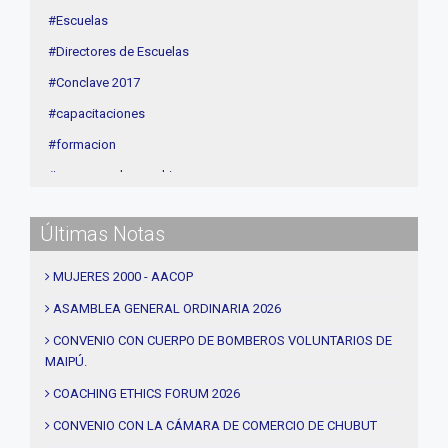
#Escuelas
#Directores de Escuelas
#Conclave 2017
#capacitaciones
#formacion
#procesos de coaching
#CEC
Últimas Notas
#Actividades
#talleres
MUJERES 2000 - AACOP
#Descuentos
ASAMBLEA GENERAL ORDINARIA 2026
#solidaridad
CONVENIO CON CUERPO DE BOMBEROS VOLUNTARIOS DE
MAIPÚ.
#videos
#entrevistas
COACHING ETHICS FORUM 2026
#Acuerdos
CONVENIO CON LA CÁMARA DE COMERCIO DE CHUBUT