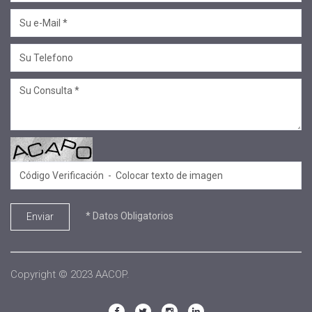
#novedades
#salta jujuy
#voluntariado
#linea profesional
#ciclo de encuentros
#Convenios
#Sellos Ecco
#.
#SECOP
#Equipo de formadores
* Datos Obligatorios
Enviar
#Aniversario
#conversatorio
#sembrar
Copyright © 2023 AACOP.
#EACO 2025
#CÓNCLAVE DE DIRECTORES 2025