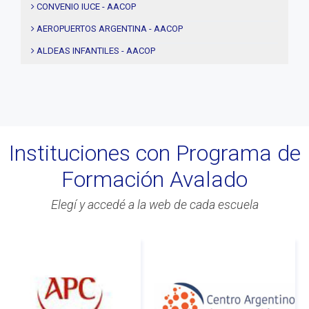
#institucional
CONVENIO IUCE - AACOP
#notas
AEROPUERTOS ARGENTINA - AACOP
#Seminario
ALDEAS INFANTILES - AACOP
#Comision Directiva
MUJERES 2000 - AACOP
#Coaching deportivo
FINAL 4TA. EDICIÓN PROYECTO TRHIBU
#BLOG
#Lanzamiento
Instituciones con Programa de
#Asamblea
Formación Avalado
#Evento
#Acitvidades
Elegí y accedé a la web de cada escuela
#web
#Info
#Acreditacion
#ontologia
#coaching