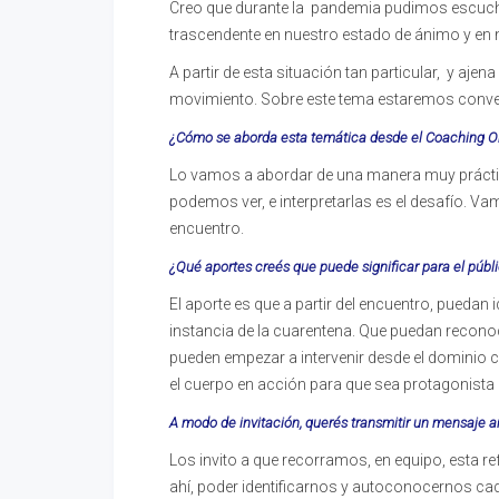
Creo que durante la pandemia pudimos escuch
trascendente en nuestro estado de ánimo y en 
A partir de esta situación tan particular, y aj
movimiento. Sobre este tema estaremos conver
¿Cómo se aborda esta temática desde el Coaching O
Lo vamos a abordar de una manera muy práctic
podemos ver, e interpretarlas es el desafío. V
encuentro.
¿Qué aportes creés qu
e puede significar para el públ
El aporte es que a partir del encuentro, puedan 
instancia de la cuarentena. Que puedan recono
pueden empezar a intervenir desde el dominio c
el cuerpo en acción para que sea protagonista 
A modo de invitación, querés transmitir un mensaje
Los invito a que recorramos, en equipo, esta r
ahí, poder identificarnos y autoconocernos 