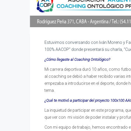
Estuvimos conversando con Iván Moreno y Fabi
100% AACOP” donde presentará su charla, “Cue
¿Cómo llegaste al Coaching Ontológico?
Mi carrera deportiva duró 10 años, como futboli
al coaching se debió a haber recibido varias i
empezaba a introducirse en el deporte, donde ha
tema.
¿Qué te motivó a participar del proyecto 100x100 A
La inquietud de participar en este programa, que 
que ver con mi visión de poder instalar y prof
Con mi equipo de trabajo, hemos encontrado est