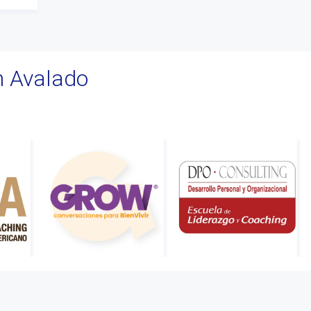
#Oficinas de Servicio
#AACOP
#sociedad
n Avalado
#jornadaabierta2022
#conferencias
#medios
#eventos
#linea sociedad
#Mcop Hugo Lopez
#novedades
#salta jujuy
#voluntariado
#linea profesional
#ciclo de encuentros