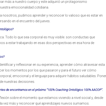
ar más a nuestro cuerpo y este adquirió un protagonismo
nuestra emocionalidad cotidiana.
ena a nosotros, pudimos aprender y reconocer lo valioso que es estar en
sando en el encuentro del jueves.
ntológico?
a. Todo lo que sea corporal es muy visible. son conductas que
amos a estar trabajando en esas dos perspectivas en esa hora de
ico?
identificar y reflexionar en su experiencia, aprender cómo atravesar esta
cer los momentos por los que pasaron y para el futuro ver cómo
orporal, emocional y el lenguaje para adquirir hábitos saludables. Pone
de nuestras decisiones.
 antes de encontrarnos en el próximo “100% Coaching Ontológico 100% AACOP”.
eflexión sobre el momento que estamos viviendo a nivel social y, desde
cada vez más y reconocer qué aprendizajes nuevos sumamos.