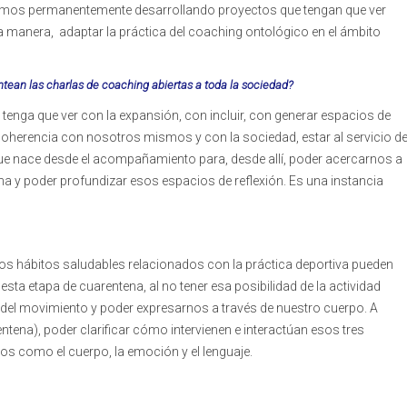
tamos permanentemente desarrollando proyectos que tengan que ver
a manera, adaptar la práctica del coaching ontológico en el ámbito
antean las charlas de coaching abiertas a toda la sociedad?
 tenga que ver con la expansión, con incluir, con generar espacios de
coherencia con nosotros mismos y con la sociedad, estar al servicio d
que nace desde el acompañamiento para, desde allí, poder acercarnos a
a y poder profundizar esos espacios de reflexión. Es una instancia
 hábitos saludables relacionados con la práctica deportiva pueden
ta etapa de cuarentena, al no tener esa posibilidad de la actividad
 del movimiento y poder expresarnos a través de nuestro cuerpo. A
rentena), poder clarificar cómo intervienen e interactúan esos tres
s como el cuerpo, la emoción y el lenguaje.