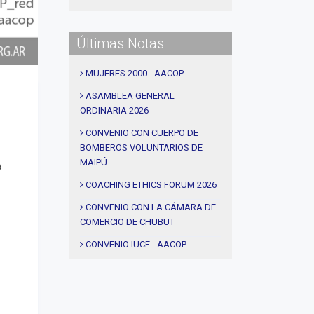
#procesos de coaching
#CEC
Últimas Notas
#Actividades
#talleres
MUJERES 2000 - AACOP
#Descuentos
ASAMBLEA GENERAL
ORDINARIA 2026
#solidaridad
#videos
CONVENIO CON CUERPO DE
BOMBEROS VOLUNTARIOS DE
#entrevistas
MAIPÚ.
a
#Acuerdos
COACHING ETHICS FORUM 2026
#institucional
CONVENIO CON LA CÁMARA DE
#notas
COMERCIO DE CHUBUT
#Seminario
CONVENIO IUCE - AACOP
#Comision Directiva
AEROPUERTOS ARGENTINA -
AACOP
#Coaching deportivo
ALDEAS INFANTILES - AACOP
#BLOG