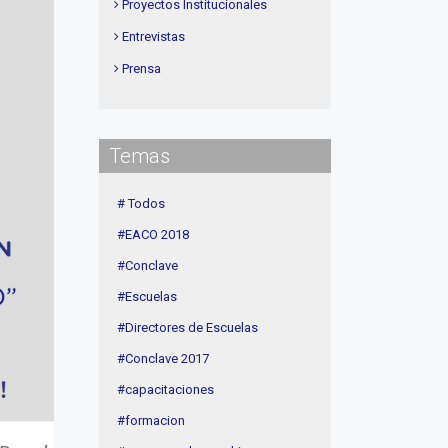
Proyectos Institucionales
Entrevistas
Prensa
Institucional
delegaciones
Temas
Contenidos de Interés
Cuota
# Todos
Agenda
#EACO 2018
Linea Sociedad
#Conclave
#Escuelas
#Directores de Escuelas
#Conclave 2017
#capacitaciones
#formacion