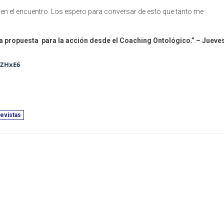
 en el encuentro. Los espero para conversar de esto que tanto me
a propuesta para la acción desde el Coaching Ontológico.” – Jueve
qZHxE6
evistas