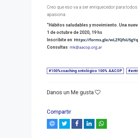
Creo que eso va a ser enriquecedor para todos
apasiona.
“Hábitos saludables y movimiento. Una nuev
1 de octubre de 2020, 19 hs
Https://forms.gle/wLZfQfsU5gY
Inscribite en
:
mk@aacop.org.ar
Consultas
:
#100%coaching ontológico 100% AACOP
#entr
Danos un Me gusta
Compartir