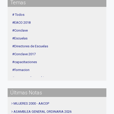
Temas
Contenidos de Interés
Cuota
# Todos
Agenda
#EACO 2018
Linea Sociedad
#Conclave
#Escuelas
#Directores de Escuelas
#Conclave 2017
#capacitaciones
#formacion
#procesos de coaching
#CEC
Últimas Notas
#Actividades
#talleres
MUJERES 2000 - AACOP
#Descuentos
ASAMBLEA GENERAL ORDINARIA 2026