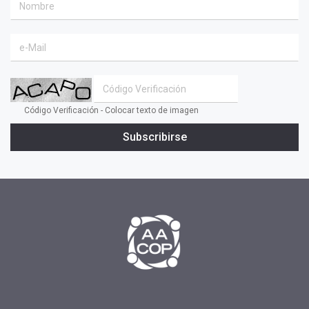
#coaching ejecutivo
#aprendizaje
#comunidad
#inclusion social
#transformacion
Código Verificación - Colocar texto de imagen
#cambio
Subscribirse
#profesionales
#confianza
#INSPIRAR
#presidente
#tv
#2019
#fin de año
#Presidenta