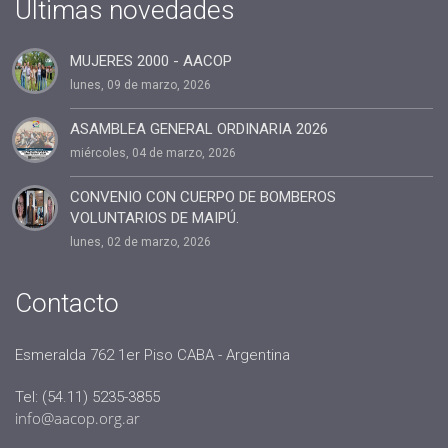
#cuota2020
Ultimas novedades
#100%coaching ontológico 100% AACOP
MUJERES 2000 - AACOP
#entrevista
lunes, 09 de marzo, 2026
#Dia del coach
#Delegaciones
ASAMBLEA GENERAL ORDINARIA 2026
miércoles, 04 de marzo, 2026
#administracion
#conclavedelegaciones2022
CONVENIO CON CUERPO DE BOMBEROS
VOLUNTARIOS DE MAIPÚ.
#comunicacion
lunes, 02 de marzo, 2026
#rrhh
#AACOP INTERNACIONAL
Contacto
#Oficinas de Servicio
#AACOP
Esmeralda 762 1er Piso CABA - Argentina
#sociedad
Tel: (54.11) 5235-3855
#jornadaabierta2022
info@aacop.org.ar
#conferencias