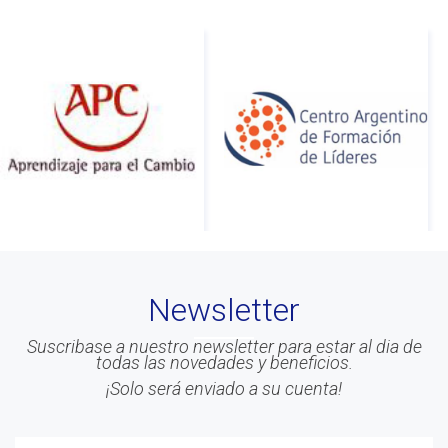
#Info
#Acreditacion
#ontologia
#coaching
#Calidad
#Asociados
#gestion
#Beneficios
#Congreso
Newsletter
#Liderazgo
#Inteligencia Emocional
Suscribase a nuestro newsletter para estar al dia de
todas las novedades y beneficios.
#Mindfulness
¡Solo será enviado a su cuenta!
#prensa
#EACO 2019