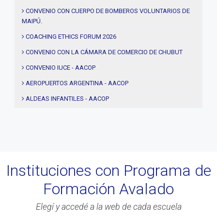
#solidaridad
CONVENIO CON CUERPO DE BOMBEROS VOLUNTARIOS DE
MAIPÚ.
#videos
#entrevistas
COACHING ETHICS FORUM 2026
#Acuerdos
CONVENIO CON LA CÁMARA DE COMERCIO DE CHUBUT
#institucional
CONVENIO IUCE - AACOP
#notas
AEROPUERTOS ARGENTINA - AACOP
#Seminario
ALDEAS INFANTILES - AACOP
#Comision Directiva
MUJERES 2000 - AACOP
#Coaching deportivo
FINAL 4TA. EDICIÓN PROYECTO TRHIBU
#BLOG
#Lanzamiento
Instituciones con Programa de
#Asamblea
Formación Avalado
#Evento
#Acitvidades
Elegí y accedé a la web de cada escuela
#web