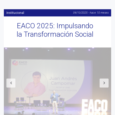
Institucional
04/10/2025 - hace 10 meses
EACO 2025: Impulsando
la Transformación Social
Anterior
S