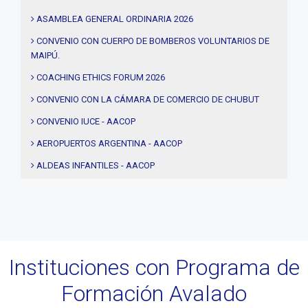
#Descuentos
ASAMBLEA GENERAL ORDINARIA 2026
#solidaridad
CONVENIO CON CUERPO DE BOMBEROS VOLUNTARIOS DE
MAIPÚ.
#videos
#entrevistas
COACHING ETHICS FORUM 2026
#Acuerdos
CONVENIO CON LA CÁMARA DE COMERCIO DE CHUBUT
#institucional
CONVENIO IUCE - AACOP
#notas
AEROPUERTOS ARGENTINA - AACOP
#Seminario
ALDEAS INFANTILES - AACOP
#Comision Directiva
MUJERES 2000 - AACOP
#Coaching deportivo
FINAL 4TA. EDICIÓN PROYECTO TRHIBU
#BLOG
#Lanzamiento
Instituciones con Programa de
#Asamblea
Formación Avalado
#Evento