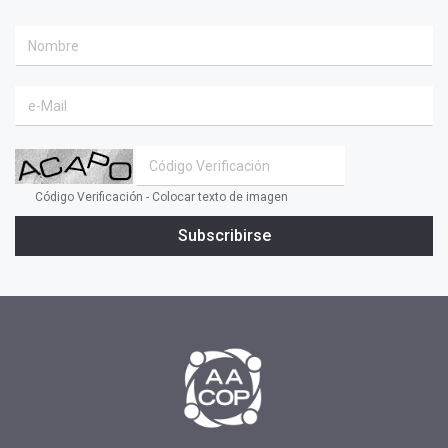
#EACO 2019
#coaching ejecutivo
#aprendizaje
#comunidad
#inclusion social
#transformacion
Código Verificación - Colocar texto de imagen
#cambio
Subscribirse
#profesionales
#confianza
#INSPIRAR
#presidente
#tv
#2019
#fin de año