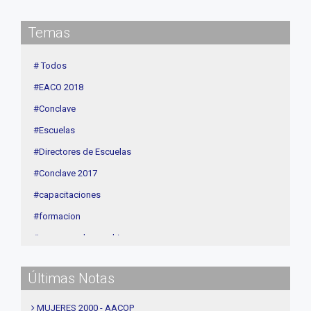
delegaciones
Temas
Contenidos de Interés
Cuota
# Todos
Agenda
#EACO 2018
Linea Sociedad
#Conclave
#Escuelas
#Directores de Escuelas
#Conclave 2017
#capacitaciones
#formacion
#procesos de coaching
#CEC
Últimas Notas
#Actividades
#talleres
MUJERES 2000 - AACOP