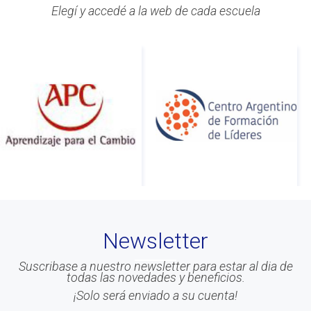
#Acitvidades
Elegí y accedé a la web de cada escuela
#web
#Info
#Acreditacion
#ontologia
#coaching
#Calidad
#Asociados
#gestion
#Beneficios
#Congreso
Newsletter
#Liderazgo
#Inteligencia Emocional
Suscribase a nuestro newsletter para estar al dia de
todas las novedades y beneficios.
#Mindfulness
¡Solo será enviado a su cuenta!
#prensa