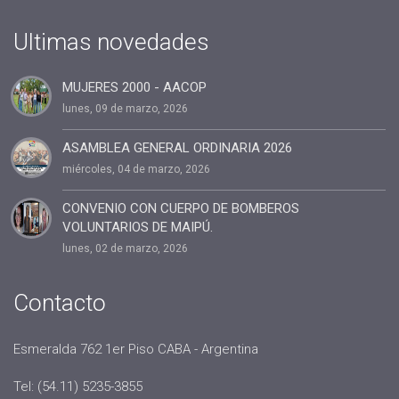
#Presidenta
#cuota2020
Ultimas novedades
#100%coaching ontológico 100% AACOP
MUJERES 2000 - AACOP
#entrevista
lunes, 09 de marzo, 2026
#Dia del coach
#Delegaciones
ASAMBLEA GENERAL ORDINARIA 2026
miércoles, 04 de marzo, 2026
#administracion
#conclavedelegaciones2022
CONVENIO CON CUERPO DE BOMBEROS
VOLUNTARIOS DE MAIPÚ.
#comunicacion
lunes, 02 de marzo, 2026
#rrhh
#AACOP INTERNACIONAL
Contacto
#Oficinas de Servicio
#AACOP
Esmeralda 762 1er Piso CABA - Argentina
#sociedad
Tel: (54.11) 5235-3855
#jornadaabierta2022